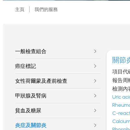
主頁
我們的服務
一般檢查組合
關節
癌症標記
項目代
報告周
女性荷爾蒙及產前檢查
檢測內
甲狀腺及腎病
Uric a
Rheum
貧血及糖尿
C-react
Calci
炎症及關節炎
Phosp