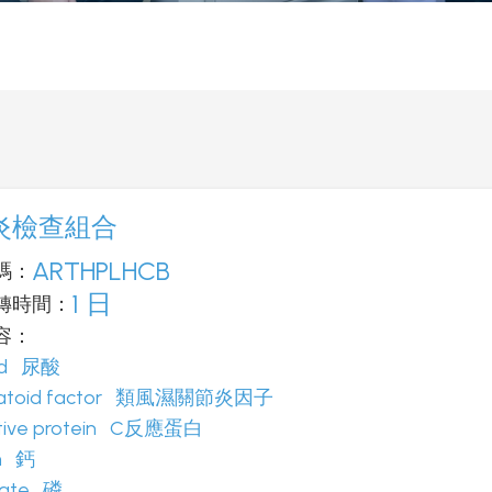
炎檢查組合
ARTHPLHCB
碼：
1 日
轉時間：
容：
cid
尿酸
atoid factor 類風濕關節炎因子
ive protein C
反應蛋白
um
鈣
hate
磷